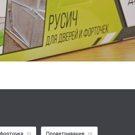
 форточка
Проветривание
(1)
(1)