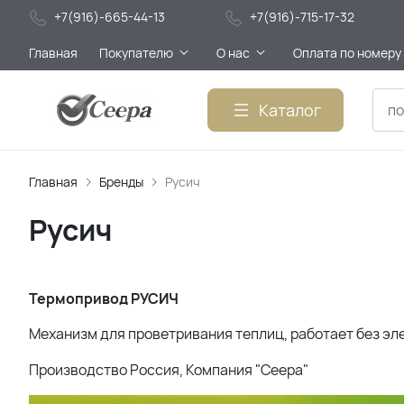
+7(916)-665-44-13
+7(916)-715-17-32
Главная
Покупателю
О нас
Оплата по номеру
Каталог
Главная
Бренды
Русич
Русич
Термопривод РУСИЧ
Механизм для проветривания теплиц, работает без эле
Производство Россия, Компания "Сеера"