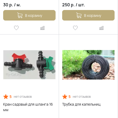
30
р.
/
м.
250
р.
/
шт.
В корзину
В корзину
5
5
нет отзывов
нет отзывов
Кран садовый для шланга 16
Трубка для капельниц
мм