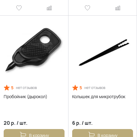
5
5
нет отзывов
нет отзывов
Пробойник (дырокол)
Колышек для микротрубок
20
р.
/
шт.
6
р.
/
шт.
В корзину
В корзину