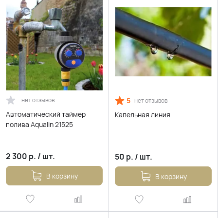
нет отзывов
5
нет отзывов
Автоматический таймер
Капельная линия
полива Aqualin 21525
2 300
р.
/
шт.
50
р.
/
шт.
В корзину
В корзину