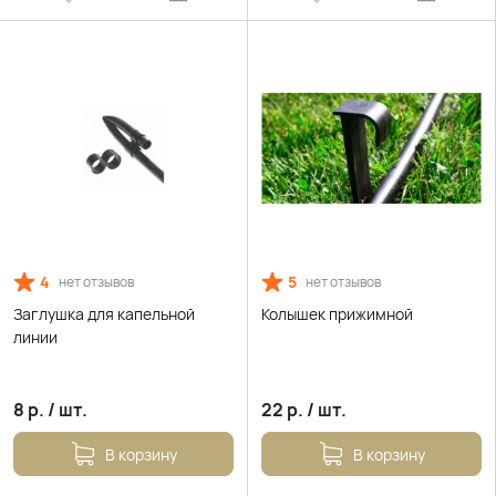
4
5
нет отзывов
нет отзывов
Заглушка для капельной
Колышек прижимной
линии
8
р.
/
шт.
22
р.
/
шт.
В корзину
В корзину