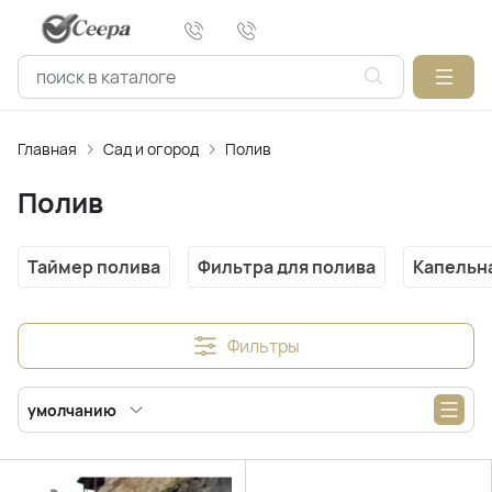
Главная
Сад и огород
Полив
Полив
Таймер полива
Фильтра для полива
Капельн
Фильтры
умолчанию