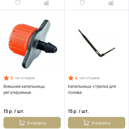
5
4
нет отзывов
нет отзывов
Внешние капельницы
Капельница-стрелка для
регулируемые.
полива
15
р.
/
шт.
15
р.
/
шт.
В корзину
В корзину