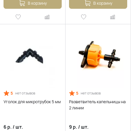
В корзину
В корзину
5
5
нет отзывов
нет отзывов
Уголок для микротрубок 5 мм
Разветвитель капельницы на
2 линии
6
р.
/
шт.
9
р.
/
шт.