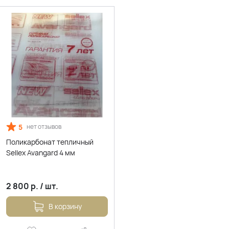
5
нет отзывов
Поликарбонат тепличный
Sellex Avangard 4 мм
2 800
р.
/
шт.
В корзину