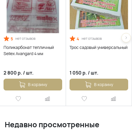
5
4
нет отзывов
нет отзывов
Поликарбонат тепличный
Трос садовый универсальный
Sellex Avangard 4 мм
2 800
р.
/
шт.
1 050
р.
/
шт.
В корзину
В корзину
Недавно просмотренные