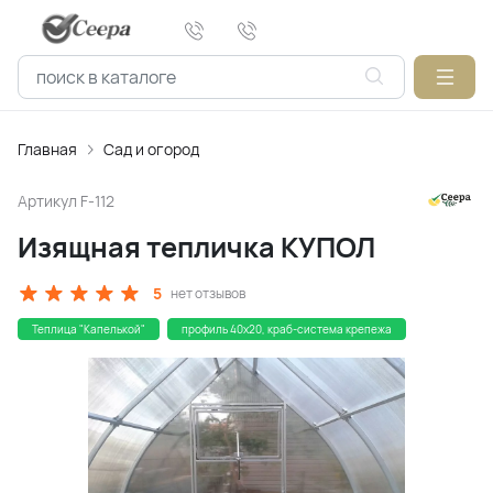
Главная
Сад и огород
Артикул
F-112
Изящная тепличка КУПОЛ
5
нет отзывов
Теплица "Капелькой"
профиль 40х20, краб-система крепежа