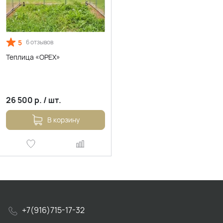
5
6 отзывов
Теплица «ОРЕХ»
26 500
р.
/
шт.
В корзину
+7(916)715-17-32